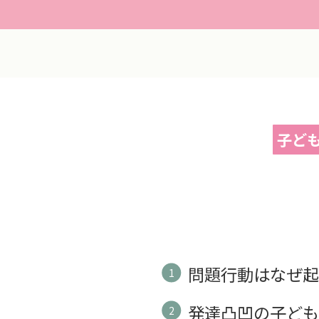
子ど
問題行動はなぜ
発達凸凹の子ど