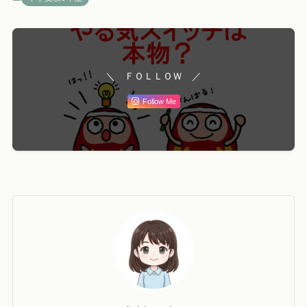
＼ ＦＯＬＬＯＷ ／
Follow Me