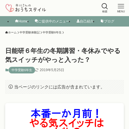
検索
MENU
Home
ご提供中のメニュー
自己紹介
ブログ
ホーム
中学受験体験記
中学受験6年生
日能研６年生の冬期講習・冬休みでやる
気スイッチがやっと入った？
2019年5月25日
中学受験6年生
当ページのリンクには広告が含まれています。