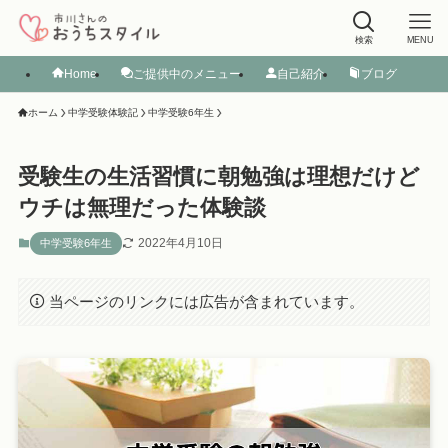
検索
MENU
Home
ご提供中のメニュー
自己紹介
ブログ
ホーム
中学受験体験記
中学受験6年生
受験生の生活習慣に朝勉強は理想だけど
ウチは無理だった体験談
2022年4月10日
中学受験6年生
当ページのリンクには広告が含まれています。