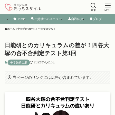
検索
MENU
Home
ご提供中のメニュー
自己紹介
ブログ
ホーム
中学受験体験記
中学受験全般
日能研とのカリキュラムの差が！四谷大
塚の合不合判定テスト第1回
2022年4月10日
中学受験全般
当ページのリンクには広告が含まれています。