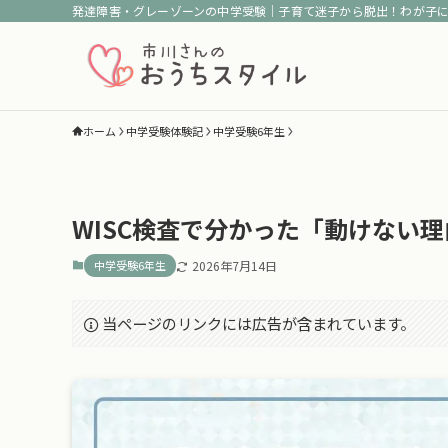
発達障害・グレーゾーンの中学受験｜子育て迷子から脱出！わが子
ホーム
中学受験体験記
中学受験6年生
WISC検査で分かった「動けない
中学受験6年生
2026年7月14日
当ページのリンクには広告が含まれています。