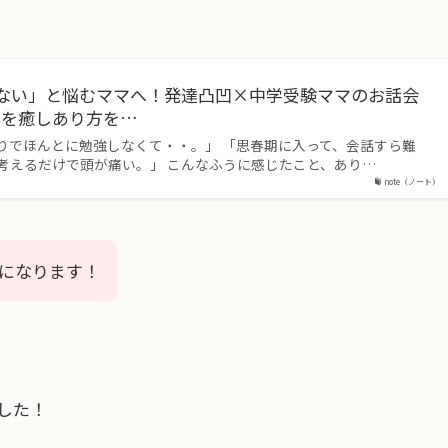
ない」と悩むママへ！発達凸凹×中学受験ママのお話会
心を癒しあり方を…
りでほんとに勉強しなくて・・。」 「思春期に入って、会話すら難
、考えるだけで頭が痛い。」 こんなふうに感じたこと、あり…
note（ノート）
になります！
した！