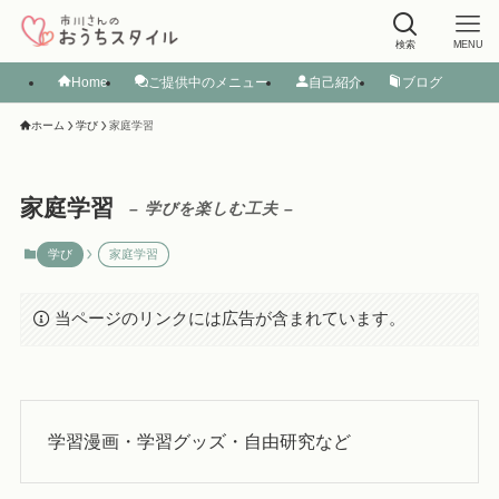
検索
MENU
Home
ご提供中のメニュー
自己紹介
ブログ
ホーム
学び
家庭学習
家庭学習
– 学びを楽しむ工夫 –
学び
家庭学習
当ページのリンクには広告が含まれています。
学習漫画・学習グッズ・自由研究など