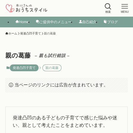
検索
MENU
Home
ご提供中のメニュー
自己紹介
ブログ
ホーム
発達凸凹子育て
親の葛藤
親の葛藤
– 親も試行錯誤 –
発達凸凹子育て
親の葛藤
当ページのリンクには広告が含まれています。
発達凸凹のある子どもの子育てで感じた悩みや迷
い、親として考えたことをまとめています。