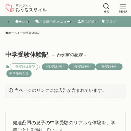
検索
MENU
Home
ご提供中のメニュー
自己紹介
ブログ
ホーム
中学受験体験記
中学受験体験記
– わが家の記録 –
中学受験体験記
中学受験4年生
中学受験5年生
中学受験6年生
中学受験全般
当ページのリンクには広告が含まれています。
発達凸凹の息子の中学受験のリアルな体験を、学
年ごとに記録しています。